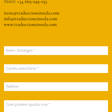
Mòbil:
+34 669 049 035
irene@traduccionsinsula.com
info@traduccionsinsula.com
www.traduccionsinsula.com
Nom i llinatges *
Correu electrònic *
Telèfon
Com podem ajudar-vos *