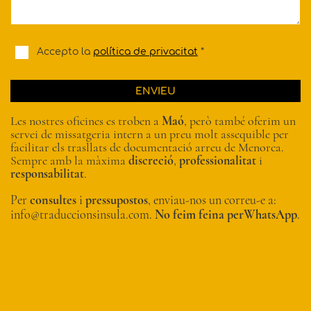
Accepto la
política de privacitat
*
ENVIEU
Les nostres oficines es troben a
Maó
, però també oferim un
servei de missatgeria intern a un preu molt assequible per
facilitar els trasllats de documentació arreu de Menorca.
Sempre amb la màxima
discreció
,
professionalitat
i
responsabilitat
.
Per
consultes
i
pressupostos
, enviau-nos un correu-e a:
info@traduccionsinsula.com.
No feim feina perWhatsApp
.