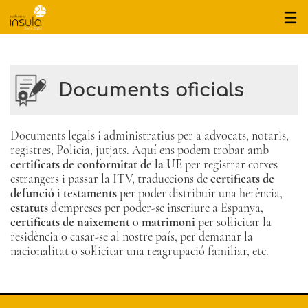
inici
qui som
Documents oficials
serveis
projectes
Documents legals i administratius per a advocats, notaris,
tarifes
registres, Policia, jutjats. Aquí ens podem trobar amb
certificats de conformitat de la UE
per registrar cotxes
contacte
estrangers i passar la ITV, traduccions de
certificats de
defunció
i
testaments
per poder distribuir una herència,
Avisos legals
estatuts
d'empreses per poder-se inscriure a Espanya,
certificats de naixement
o
matrimoni
per sol·licitar la
Política de privacitat
residència o casar-se al nostre país, per demanar la
Política de cookies
nacionalitat o sol·licitar una reagrupació familiar, etc.
Mapa del web