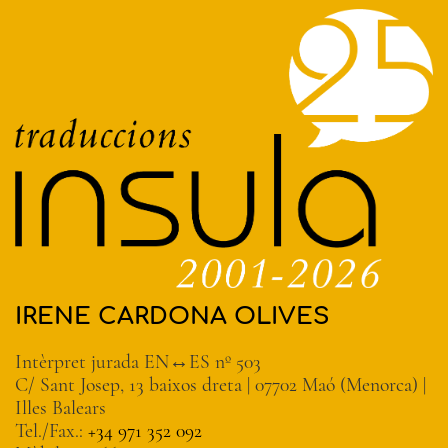
IRENE CARDONA OLIVES
Intèrpret jurada EN↔ES nº 503
C/ Sant Josep, 13 baixos dreta | 07702 Maó (Menorca) |
Illes Balears
Tel./Fax.:
+34 971 352 092