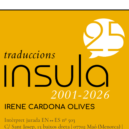
IRENE CARDONA OLIVES
Intèrpret jurada EN↔ES nº 503
C/ Sant Josep, 13 baixos dreta | 07702 Maó (Menorca) |