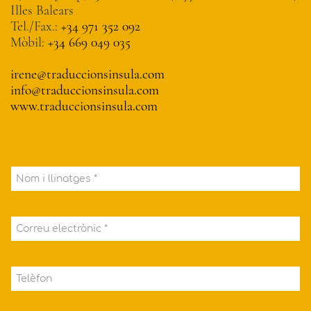
Illes Balears
Tel./Fax.:
+34 971 352 092
Mòbil:
+34 669 049 035
irene@traduccionsinsula.com
info@traduccionsinsula.com
www.traduccionsinsula.com
Nom i llinatges *
Correu electrònic *
Telèfon