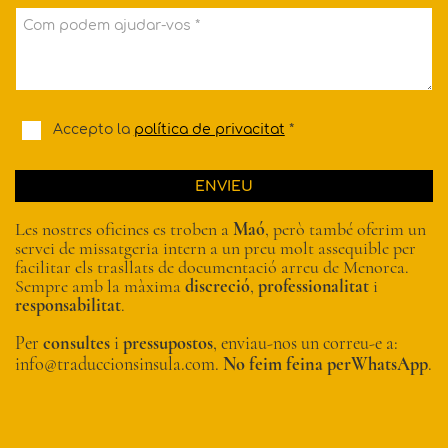
Com podem ajudar-vos *
Accepto la
política de privacitat
*
ENVIEU
Les nostres oficines es troben a
Maó
, però també oferim un
servei de missatgeria intern a un preu molt assequible per
facilitar els trasllats de documentació arreu de Menorca.
Sempre amb la màxima
discreció
,
professionalitat
i
responsabilitat
.
Per
consultes
i
pressupostos
, enviau-nos un correu-e a:
info@traduccionsinsula.com.
No feim feina perWhatsApp
.