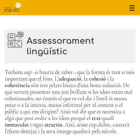
inici
qui som
Assessorament
serveis
lingüístic
projectes
tarifes
Tothom sap –o hauria de saber– que la forma és tant o més
contacte
important que el fons. L'
adequació
, la
cohesió
i la
coherència
són tres pilars bàsics d'una bona redacció. De
què serveix presentar una tesi brillant si les idees estan mal
Avisos legals
cohesionades, no s'entén el que es vol dir i l'estil és massa
Política de privacitat
pesat o a la inversa, massa informal per al context o el
Política de cookies
públic a qui ens dirigim? Això vol dir que es necessita a
Mapa del web
algú que posi ordre a les idees perquè el
text
quedi
immaculat
i sigui
atractiu
. Així, sense cap dubte, causarà
l'efecte desitjat i la seva imatge quedarà pels núvols.