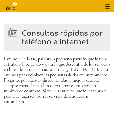
inicio
quiénes somos
Consultas rápidas por
servicios
teléfono e internet
proyectos
tarifas
Para aquella
frase
,
palabra
o
pequeño párrafo
que le tiene
contacto
el trabajo bloqueado y para la que desconfía de los servicios
en línea de traducción automática (¡BIEN HECHO!), aquí
estamos para
resolver
las
pequeñas dudas
en un momento.
Avisos legales
Pregunte por nuestra disponibilidad y mejor recuerde
Política de privacidad
siempre enviar la palabra o texto por escrito con un
Política de cookies
mínimo de
contexto
. Si no, el resultado puede ser tanto o
Mapa de la web
peor que jugársela con el servicio de traducción
automática.